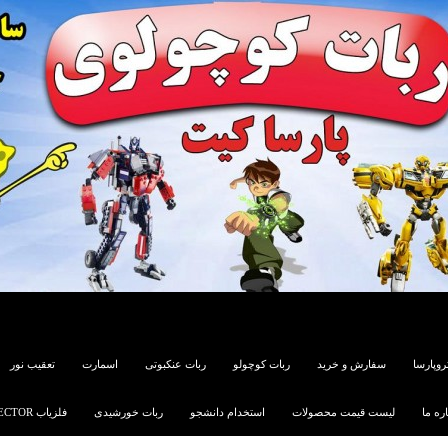
روپارسا
سفارش و خرید
ربات کوچولو
ربات عنکبوتی
اسمارت
تعقیب نور
اره ما
لیست قیمت محصولات
استخدام دانشجو
ربات خورشیدی
فلزیاب METAL DETECTOR