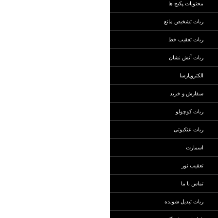
محتویات پکیج ها
ربات تشخیص مانع
ربات تعقیب خط
ربات آتش نشان
الکتروپارسا
سفارش و خرید
ربات کوچولو
ربات عنکبوتی
اسمارت
تعقیب نور
تماس با ما
ربات تبدیل شونده