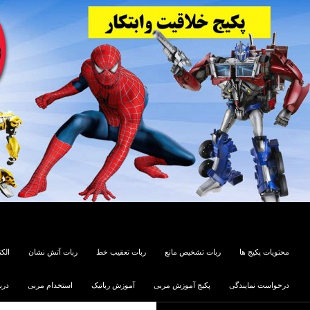
جستجو
Parsakit
رفتن به محتوا
محتویات پکیج ها
ربات تشخیص مانع
ربات تعقیب خط
ربات آتش نشان
الکت
درخواست نمایندگی
پکیج آموزش مربی
آموزش رباتیک
استخدام مربی
درب
پکیج های آموزش و ساخت ربات