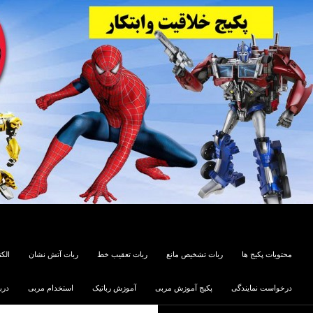
جستجو
Parsakit
رفتن به محتوا
محتویات پکیج ها
ربات تشخیص مانع
ربات تعقیب خط
ربات آتش نشان
الکت
درخواست نمایندگی
پکیج آموزش مربی
آموزش رباتیک
استخدام مربی
درب
پکیج های آموزش و ساخت ربات