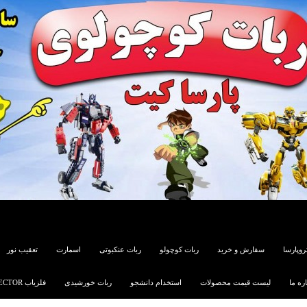
روپارسا
سفارش و خرید
ربات کوچولو
ربات عنکبوتی
اسمارت
تعقیب نور
اره ما
لیست قیمت محصولات
استخدام دانشجو
ربات خورشیدی
فلزیاب METAL DETECTOR