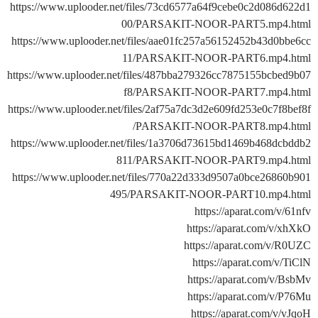
https://www.uplooder.net/files/73cd6577a64f9cebe0c2d086d622d1
00/PARSAKIT-NOOR-PART5.mp4.html
https://www.uplooder.net/files/aae01fc257a56152452b43d0bbe6cc
11/PARSAKIT-NOOR-PART6.mp4.html
https://www.uplooder.net/files/487bba279326cc7875155bcbed9b07
f8/PARSAKIT-NOOR-PART7.mp4.html
https://www.uplooder.net/files/2af75a7dc3d2e609fd253e0c7f8bef8f
/PARSAKIT-NOOR-PART8.mp4.html
https://www.uplooder.net/files/1a3706d73615bd1469b468dcbddb2
811/PARSAKIT-NOOR-PART9.mp4.html
https://www.uplooder.net/files/770a22d333d9507a0bce26860b901
495/PARSAKIT-NOOR-PART10.mp4.html
https://aparat.com/v/61nfv
https://aparat.com/v/xhXkO
https://aparat.com/v/R0UZC
https://aparat.com/v/TiClN
https://aparat.com/v/BsbMv
https://aparat.com/v/P76Mu
https://aparat.com/v/vJqoH